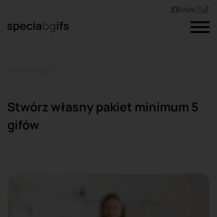
START
•
GIFY
Stwórz własny pakiet minimum 5
gifów